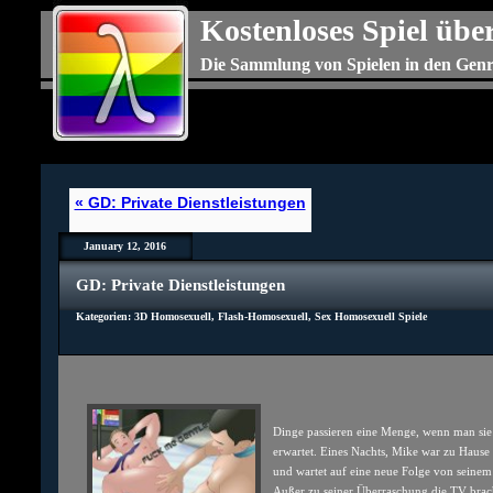
Kostenloses Spiel üb
Die Sammlung von Spielen in den Genr
« GD: Private Dienstleistungen
January 12, 2016
GD: Private Dienstleistungen
Kategorien:
3D Homosexuell
,
Flash-Homosexuell
,
Sex Homosexuell Spiele
Dinge passieren eine Menge, wenn man sie
erwartet. Eines Nachts, Mike war zu Hause 
und wartet auf eine neue Folge von seinem
Außer zu seiner Überraschung die TV bra